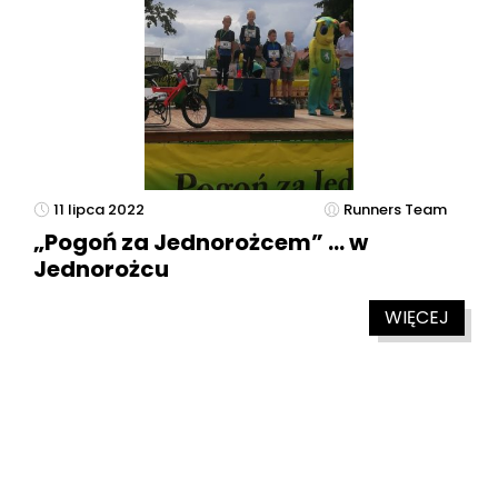
11 lipca 2022
Runners Team
„Pogoń za Jednorożcem” … w
Jednorożcu
WIĘCEJ